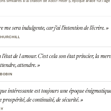
s similaires à la citation de Adolf Hitler (L'époque arabe fut l'âge d
e me sera indulgente, car j'ai l'intention de l'écrire.
HURCHILL
 l'état de l amour. C'est cela son état princier, la merv
attendre, attendre.
 BOBIN
e intéressante est toujours une époque énigmatique
e prospérité, de continuité, de sécurité.
RY