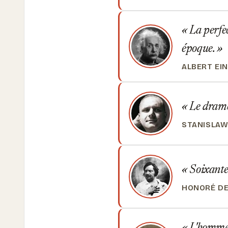
La perfec
époque.
ALBERT EI
Le drame 
STANISLAW
Soixante 
HONORÉ DE
L'homme e