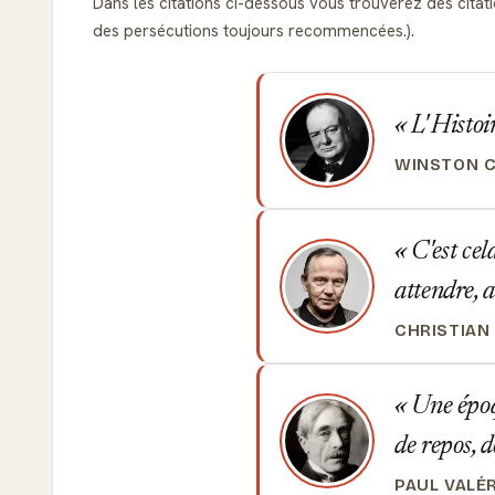
Dans les citations ci-dessous vous trouverez des citation
des persécutions toujours recommencées.).
L' Histoir
WINSTON C
C'est cela
attendre, 
CHRISTIAN
Une époqu
de repos, d
PAUL VALÉ