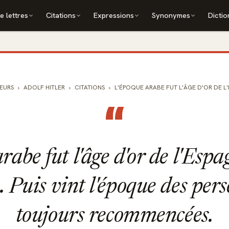
e lettres
Citations
Expressions
Synonymes
Dictio
EURS
ADOLF HITLER
CITATIONS
L'ÉPOQUE ARABE FUT L'ÂGE D'OR DE L'ES
“
rabe fut l'âge d'or de l'Espa
e. Puis vint l'époque des per
toujours recommencées.