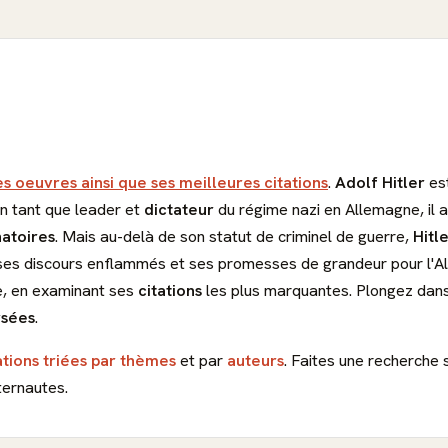
es oeuvres ainsi que ses meilleures citations
.
Adolf Hitler
est
En tant que leader et
dictateur
du régime nazi en Allemagne, il 
natoires
. Mais au-delà de son statut de criminel de guerre,
Hitl
 ses discours enflammés et ses promesses de grandeur pour l'A
e, en examinant ses
citations
les plus marquantes. Plongez dans
rsées
.
ations triées par thèmes
et par
auteurs
. Faites une recherche 
ternautes.