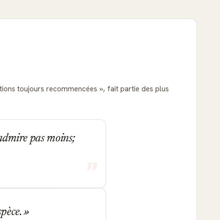
écutions toujours recommencées
, fait partie des plus
s admire pas moins;
espèce.