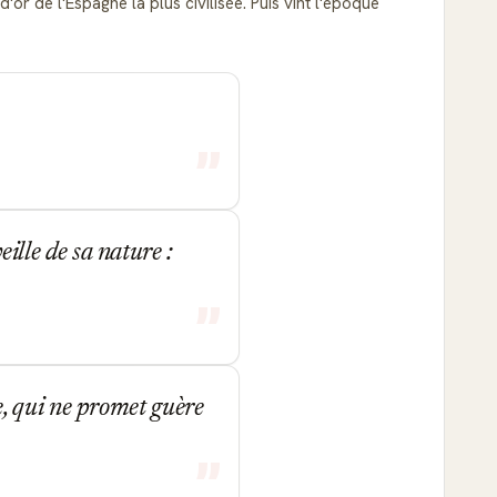
'or de l'Espagne la plus civilisée. Puis vint l'époque
eille de sa nature :
, qui ne promet guère