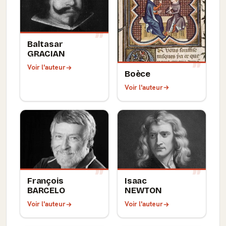
Baltasar
GRACIAN
Voir l'auteur
Boèce
Voir l'auteur
François
Isaac
BARCELO
NEWTON
Voir l'auteur
Voir l'auteur