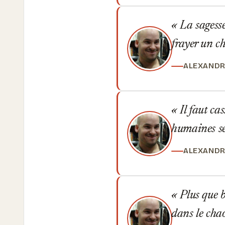
La sagesse,
frayer un c
ALEXANDR
Il faut ca
humaines se
ALEXANDR
Plus que ba
dans le cha