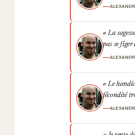
ALEXANDR
La sagesse 
pas se figer
ALEXANDR
Le handica
fécondité tr
ALEXANDR