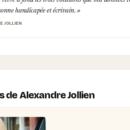
 vivre à fond les trois vocations que m'a données l'
rsonne handicapée et écrivain.
E JOLLIEN
s de Alexandre Jollien