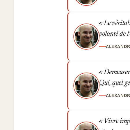
Le véritabl
volonté de l'
ALEXANDR
Demeurer d
Qui, quel g
ALEXANDR
Vivre impar