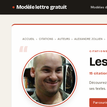
Modèle lettre gratuit
Modèles d
ACCUEIL
CITATIONS
AUTEURS
ALEXANDRE JOLLIEN
CITATION
Les
15 citati
Découvrez 
ses textes.
Parcourir