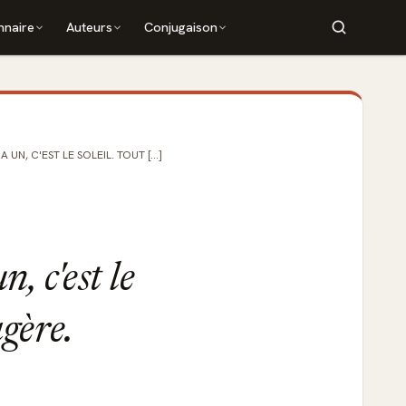
nnaire
Auteurs
Conjugaison
 UN, C'EST LE SOLEIL. TOUT [...]
, c'est le
agère.