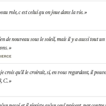
eau role, c est celui qu on joue dans la vie.
ien de nouveau sous le soleil, mais il y a aussi tout un
rons.
IERCE
e crois qu'il le croirait, si, en vous regardant, il pou
B, C.
u'un passé et il n'existe qu'un seul présent, par contre