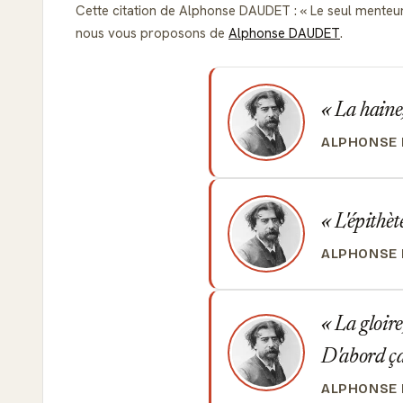
Cette citation de Alphonse DAUDET :
Le seul menteur d
nous vous proposons de
Alphonse DAUDET
.
La haine, 
ALPHONSE
L'épithèt
ALPHONSE
La gloire
D'abord ça 
ALPHONSE