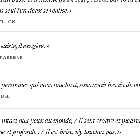
s seul l'un d'eux se réalise.
GELUCK
 existe, il exagère.
BRASSENS
s personnes qui vous touchent, sans avoir besoin de v
RUEL
intact aux yeux du monde, / Il sent croître et pleure
ne et profonde ; / Il est brisé, n'y touchez pas.