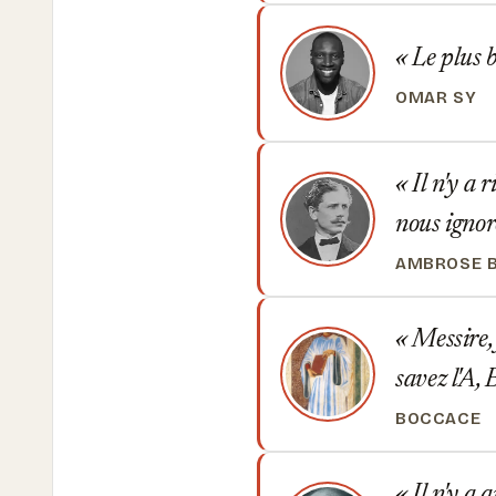
Le plus b
OMAR SY
Il n'y a r
nous igno
AMBROSE B
Messire, j
savez l'A, 
BOCCACE
Il n'y a q