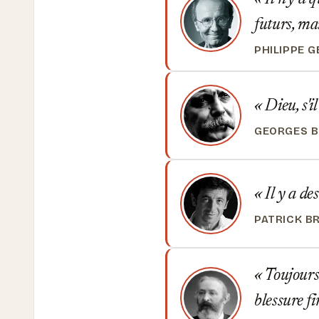
futurs, mai
PHILIPPE 
Dieu, s'il
GEORGES 
Il y a de
PATRICK B
Toujours 
blessure fi