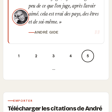
peu de ce que l'on juge, après l'avoir
aimé. cela est vrai des pays, des êtres
et de soi-même.
ANDRÉ GIDE
1
2
3
4
5
...
EMPORTER
Télécharger les citations de André