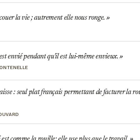
ecouer la vie ; autrement elle nous ronge.
t envié pendant qu'il est lui-même envieux.
ONTENELLE
isse : seul plat français permettant de facturer la rou
BOUVARD
 est comme la rouille; elle use plus que le travail.