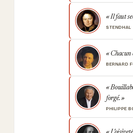
Il faut s
STENDHAL
Chacun es
BERNARD F
Bouillaba
forgé.
PHILIPPE 
L'oisiveté