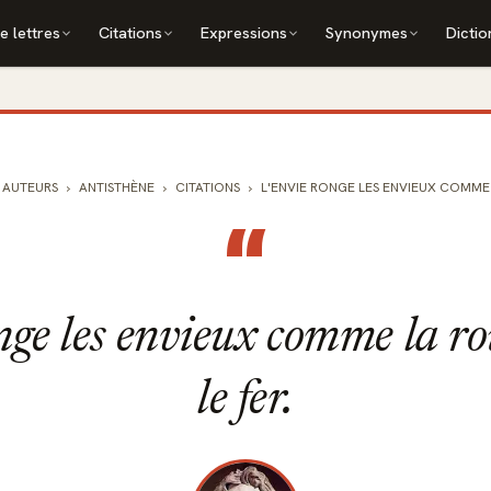
e lettres
Citations
Expressions
Synonymes
Dictio
AUTEURS
ANTISTHÈNE
CITATIONS
L'ENVIE RONGE LES ENVIEUX COMME L
“
nge les envieux comme la ro
le fer.