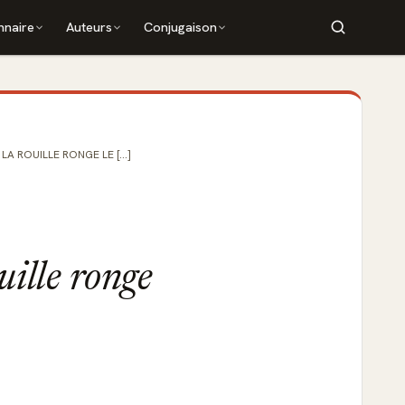
nnaire
Auteurs
Conjugaison
A ROUILLE RONGE LE [...]
uille ronge