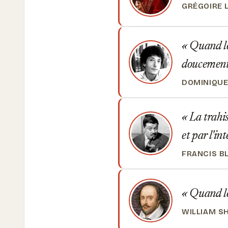
GRÉGOIRE 
Quand le 
doucement
DOMINIQUE
La trahis
et par l'in
FRANCIS B
Quand le 
WILLIAM S