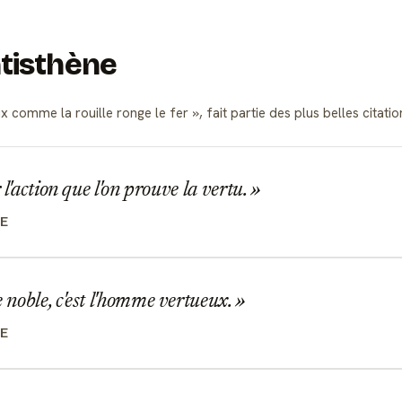
ntisthène
ux comme la rouille ronge le fer
, fait partie des plus belles cit
 l'action que l'on prouve la vertu.
E
noble, c'est l'homme vertueux.
E