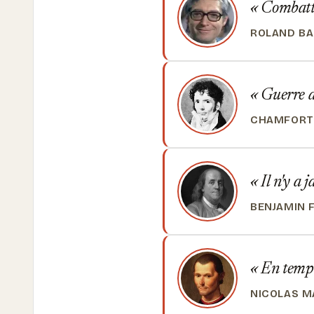
Combattre
ROLAND BA
Guerre a
CHAMFORT
Il n'y a 
BENJAMIN 
En temps 
NICOLAS M