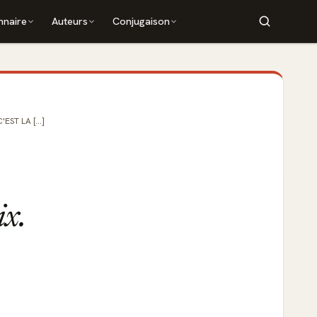
nnaire
Auteurs
Conjugaison
ST LA [...]
ix.