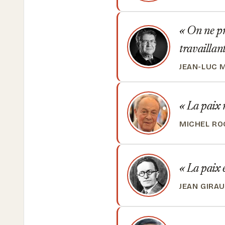
On ne pré
travaillant
JEAN-LUC 
La paix n
MICHEL R
La paix e
JEAN GIRA