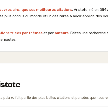
euvres ainsi que ses meilleures citations
. Aristote, né en 384 
 les plus connus du monde et un des rares a avoir abordé des dom
ations triées par thèmes
et par
auteurs
. Faites une recherche 
ternautes.
istote
 la paix
, fait partie des plus belles citations et pensées que nou