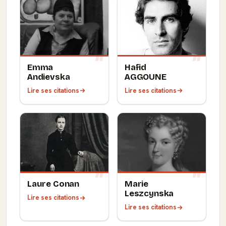
Emma
Hafid
Andievska
AGGOUNE
Lire ses citations
Lire ses citations
Laure Conan
Marie
Leszcynska
Lire ses citations
Lire ses citations