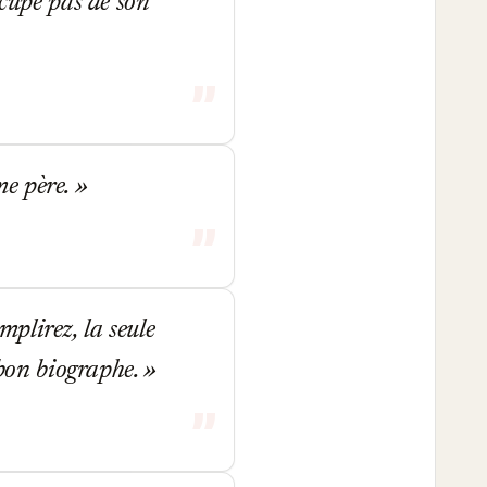
ccupe pas de son
me père.
plirez, la seule
n bon biographe.