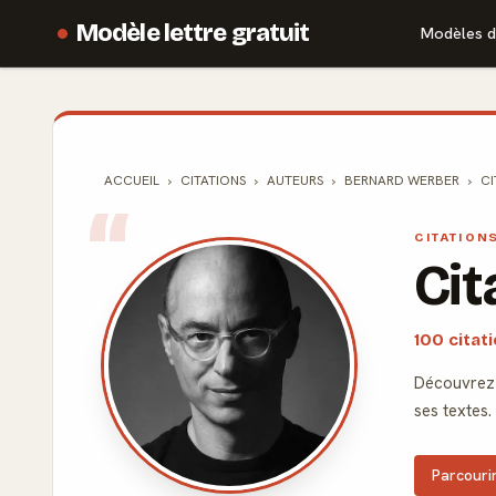
Modèle lettre gratuit
Modèles d
ACCUEIL
CITATIONS
AUTEURS
BERNARD WERBER
CI
CITATION
Cit
100 citat
Découvrez 
ses textes.
Parcourir