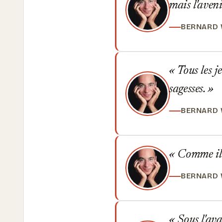
mais l'aven
BERNARD
Tous les je
sagesses.
BERNARD
Comme il e
BERNARD
Sous l'ava