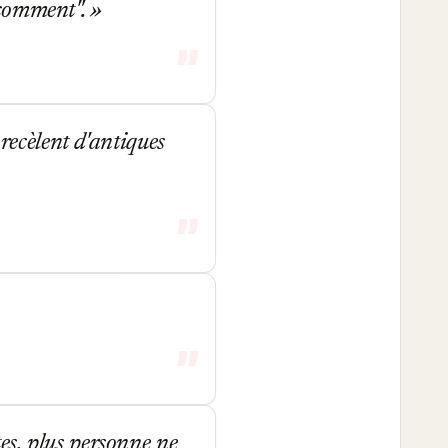
"comment".
 recèlent d'antiques
es, plus personne ne