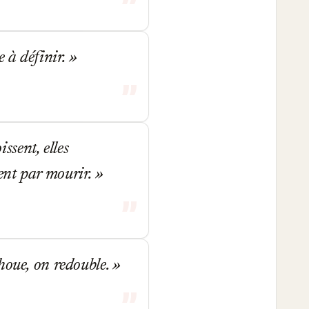
e à définir.
issent, elles
ssent par mourir.
houe, on redouble.