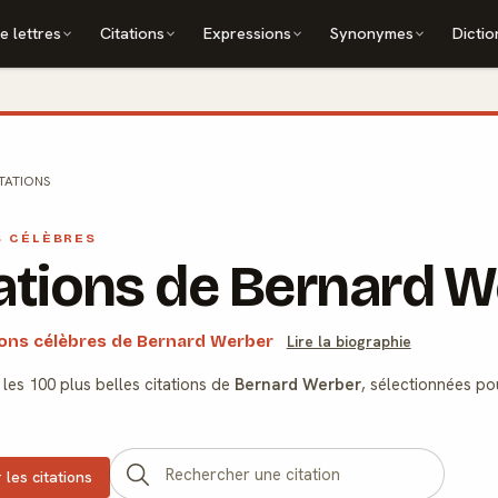
e lettres
Citations
Expressions
Synonymes
Dictio
TATIONS
S CÉLÈBRES
ations de Bernard W
ions célèbres de Bernard Werber
Lire la biographie
les 100 plus belles citations de
Bernard Werber
, sélectionnées po
 les citations