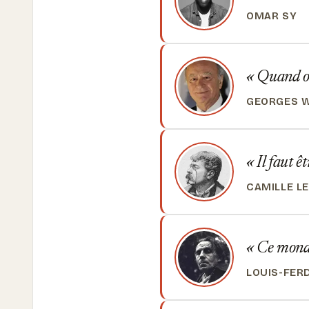
OMAR SY
Quand on 
GEORGES W
Il faut êt
CAMILLE L
Ce monde
LOUIS-FER