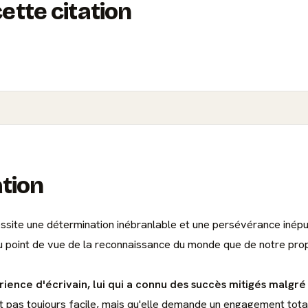
tte citation
ation
essite une détermination inébranlable et une persévérance iné
 du point de vue de la reconnaissance du monde que de notre pro
ience d'écrivain, lui qui a connu des succès mitigés malgré s
est pas toujours facile, mais qu'elle demande un engagement total