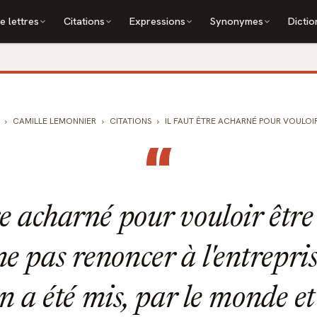
e lettres
Citations
Expressions
Synonymes
Dictio
CAMILLE LEMONNIER
CITATIONS
IL FAUT ÊTRE ACHARNÉ POUR VOULOIR 
“
tre acharné pour vouloir êtr
 ne pas renoncer à l'entrepris
on a été mis, par le monde et