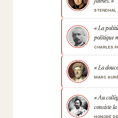
faibles.
STENDHAL
La politi
politique
CHARLES 
La douceu
MARC AUR
Au collège
consiste la
HONORÉ DE