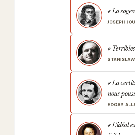
La sagesse
JOSEPH JO
Terribles 
STANISLAW
La certit
nous pous
EDGAR ALL
L'idéal e