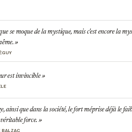
que se moque de la mystique, mais c'est encore la mys
 même.
PÉGUY
r est invincible
ÈLE
, ainsi que dans la société, le fort méprise déjà le fai
 véritable force.
 BALZAC