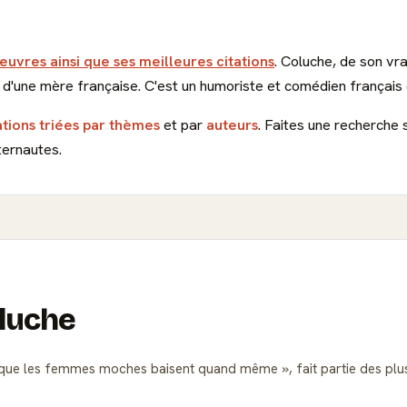
oeuvres ainsi que ses meilleures citations
. Coluche, de son vr
et d'une mère française. C'est un humoriste et comédien français
ations triées par thèmes
et par
auteurs
. Faites une recherche 
ternautes.
oluche
ur que les femmes moches baisent quand même
, fait partie des p