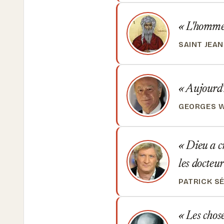
L'homme 
SAINT JEA
Aujourd'h
GEORGES W
Dieu a cr
les docteur
PATRICK S
Les chose