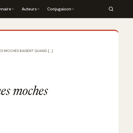
nnaire
Auteurs
Conjugaison
S MOCHES BAISENT QUAND [...]
mes moches