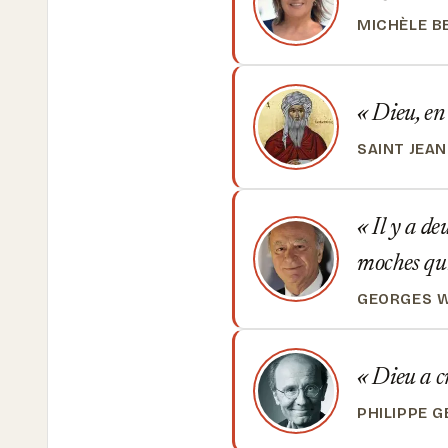
MICHÈLE B
Dieu, en 
SAINT JEA
Il y a de
moches qui
GEORGES W
Dieu a cr
PHILIPPE 