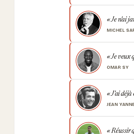
Je n'ai ja
MICHEL S
Je veux q
OMAR SY
J'ai déjà
JEAN YANN
Réussir q