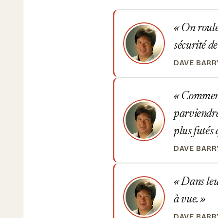
On roule 
sécurité de
DAVE BARR
Comment r
parviendra
plus futés
DAVE BARR
Dans leur
à vue.
DAVE BARR