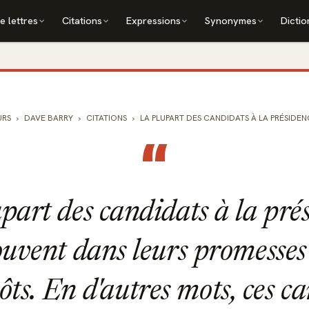
e lettres
Citations
Expressions
Synonymes
Dictio
URS
DAVE BARRY
CITATIONS
LA PLUPART DES CANDIDATS À LA PRÉSIDENC
“
part des candidats à la pré
ouvent dans leurs promesses
ôts. En d'autres mots, ces c