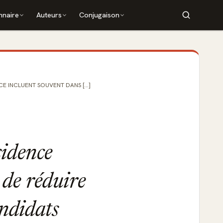
nnaire
Auteurs
Conjugaison
E INCLUENT SOUVENT DANS [...]
sidence
 de réduire
andidats