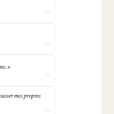
âme.
epousser mes propres