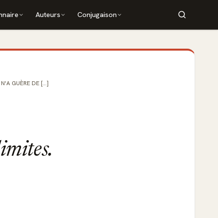
nnaire
Auteurs
Conjugaison
N'A GUÈRE DE [...]
limites.