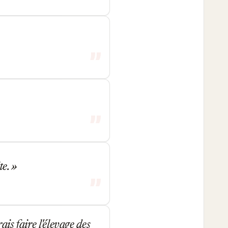
te.
is faire l'élevage des