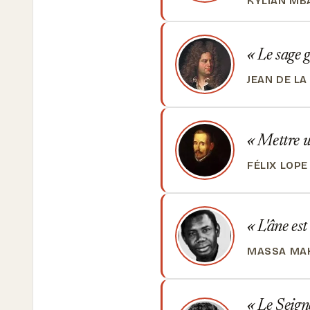
KYLIAN MB
Le sage g
JEAN DE L
Mettre un
FÉLIX LOPE
L'âne est 
MASSA MAK
Le Seigne