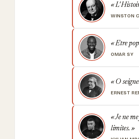
L' Histoir
WINSTON C
Etre popu
OMAR SY
O seigneu
ERNEST RE
Je ne me 
limites.