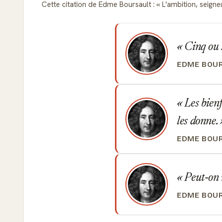
Cette citation de Edme Boursault :
L'ambition, seigneu
Cinq ou s
EDME BOU
Les bienf
les donne.
EDME BOU
Peut-on r
EDME BOU