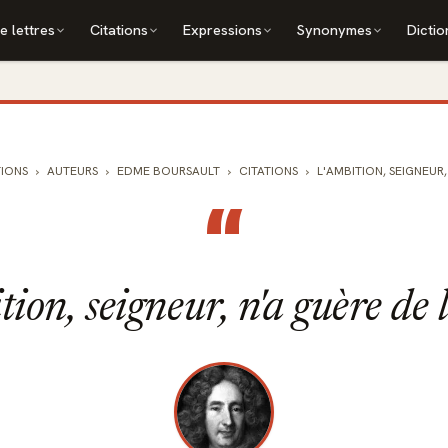
e lettres
Citations
Expressions
Synonymes
Dictio
TIONS
AUTEURS
EDME BOURSAULT
CITATIONS
L'AMBITION, SEIGNEUR, 
“
ion, seigneur, n'a guère de 