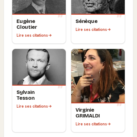
Eugène
Sénèque
Cloutier
Lire ses citations
Lire ses citations
Sylvain
Tesson
Lire ses citations
Virginie
GRIMALDI
Lire ses citations