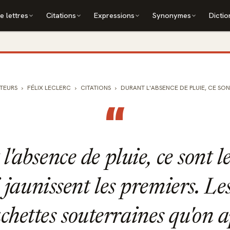
e lettres
Citations
Expressions
Synonymes
Dictio
TEURS
FÉLIX LECLERC
CITATIONS
DURANT L'ABSENCE DE PLUIE, CE SONT 
“
'absence de pluie, ce sont l
 jaunissent les premiers. Le
achettes souterraines qu'on a