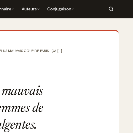
nnaire
Auteurs
Conjugaison
US MAUVAIS COUP DE PARIS : ÇA [...]
s mauvais
femmes de
ulgentes.