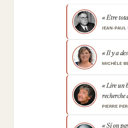
Etre tota
JEAN-PAUL
Il y a de
MICHÈLE B
Lire un b
recherche
PIERRE PE
Si on pay