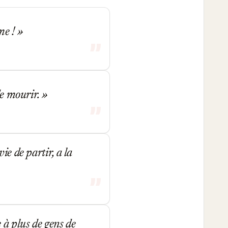
me !
de mourir.
ie de partir, a la
 à plus de gens de