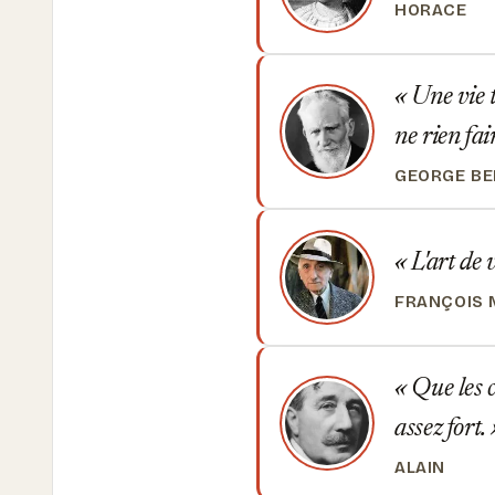
HORACE
Une vie t
ne rien fai
GEORGE B
L'art de 
FRANÇOIS 
Que les c
assez fort.
ALAIN