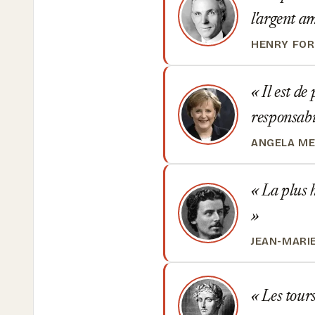
l'argent am
HENRY FO
Il est de
responsabi
ANGELA ME
La plus h
JEAN-MARI
Les tours