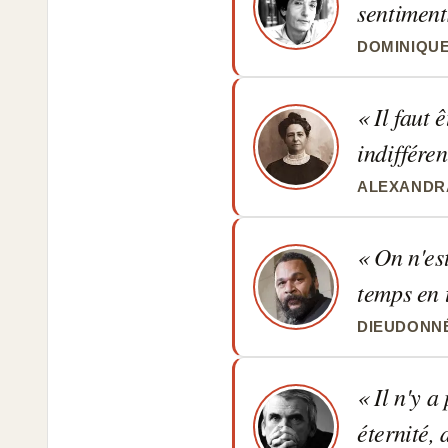
sentiment
DOMINIQU
Il faut 
indifféren
ALEXANDRA
On n'est
temps en 
DIEUDONN
Il n'y a
éternité,