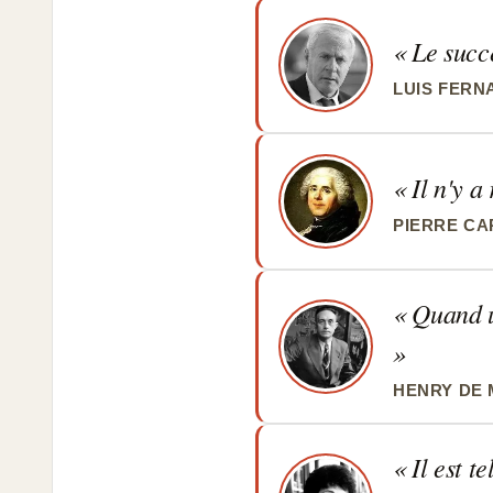
Le succè
LUIS FERN
Il n'y a
PIERRE CA
Quand un
HENRY DE
Il est t