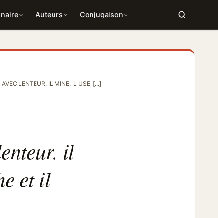
nnaire
Auteurs
Conjugaison
VEC LENTEUR. IL MINE, IL USE, [...]
enteur. il
e et il