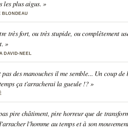
s les plus aigus.
E BLONDEAU
être très fort, ou très stupide, ou complètement u
t.
 DAVID-NEEL
 pas des manouches il me semble... Un coup de b
temps ça t'arracherai la gueule !?
É
 pas pire châtiment, pire horreur que de transfor
 d'arracher l'homme au temps et à son mouvemen