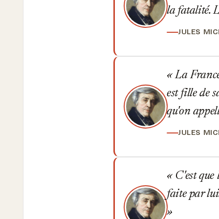
la fatalité. 
JULES MI
La France 
est fille de 
qu'on appel
JULES MI
C'est que l
faite par lu