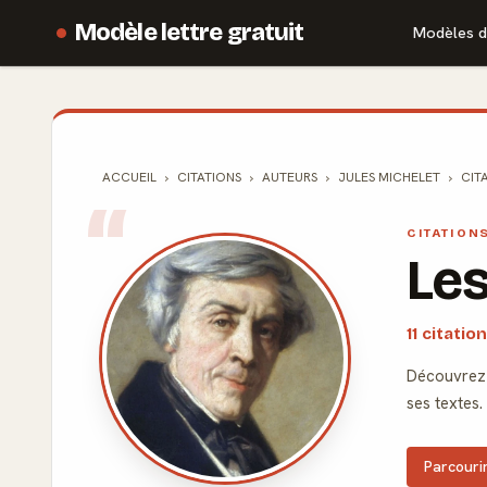
Modèle lettre gratuit
Modèles d
ACCUEIL
CITATIONS
AUTEURS
JULES MICHELET
CIT
CITATION
Les
11 citati
Découvrez 
ses textes.
Parcourir