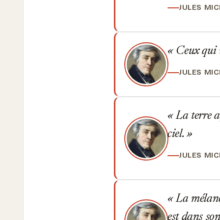
JULES MI
Ceux qui vi
JULES MI
La terre a
ciel.
JULES MI
La mélanco
est dans so