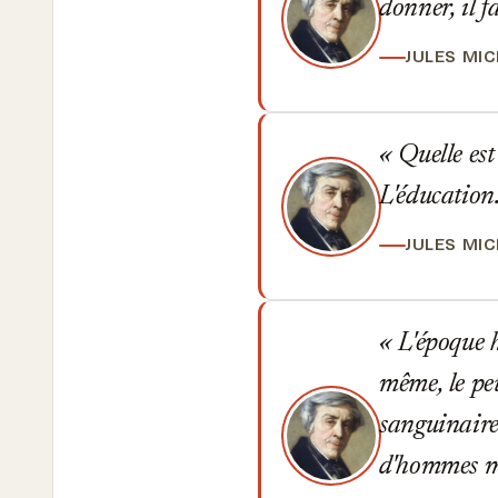
donner, il f
JULES MI
Quelle est
L'éducation.
JULES MI
L'époque h
même, le peu
sanguinaire
d'hommes mi