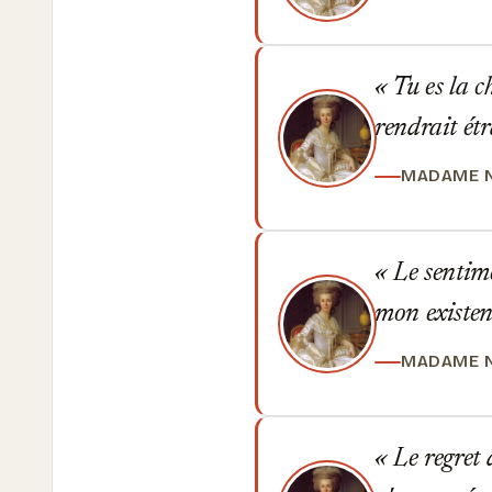
Tu es la c
rendrait étr
MADAME 
Le sentime
mon existen
MADAME 
Le regret 