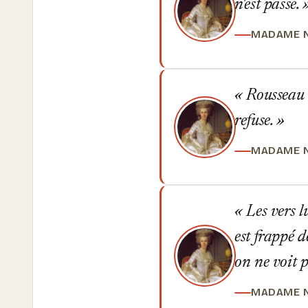
n'est passé.
MADAME 
Rousseau a
refuse.
MADAME 
Les vers lu
est frappé d
on ne voit p
MADAME 