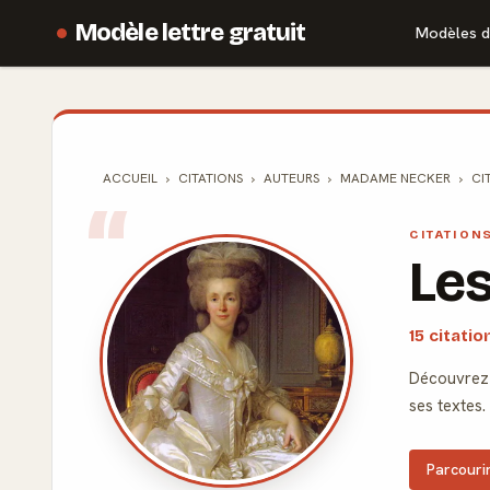
Modèle lettre gratuit
Modèles d
ACCUEIL
CITATIONS
AUTEURS
MADAME NECKER
CI
CITATION
Les
15 citati
Découvrez 
ses textes.
Parcourir