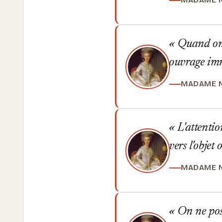
MADAME 
Quand on n
ouvrage imm
MADAME 
L'attention
vers l'objet
MADAME 
On ne poss