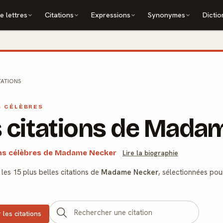
e lettres
Citations
Expressions
Synonymes
Dictio
TATIONS
S CÉLÈBRES
 citations de Mada
ons célèbres de Madame Necker
Lire la biographie
les 15 plus belles citations de
Madame Necker
, sélectionnées pou
 les citations