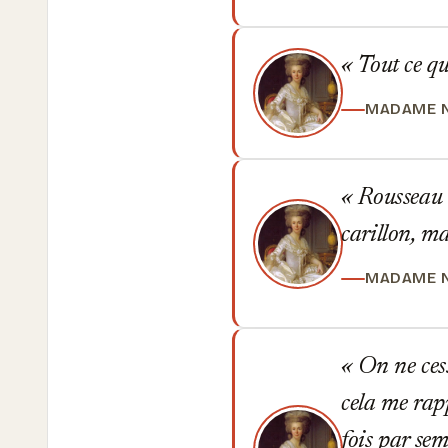
Tout ce qu
MADAME 
Rousseau e
carillon, ma
MADAME 
On ne cess
cela me rapp
fois par sema