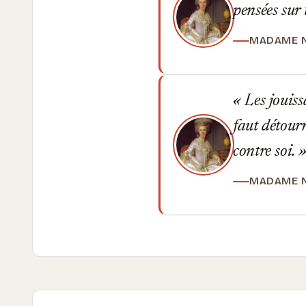
pensées sur 
MADAME 
Les jouiss
faut détourn
contre soi.
MADAME 