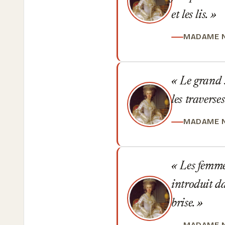
et les lis.
MADAME 
Le grand s
les traverse
MADAME 
Les femmes
introduit da
brise.