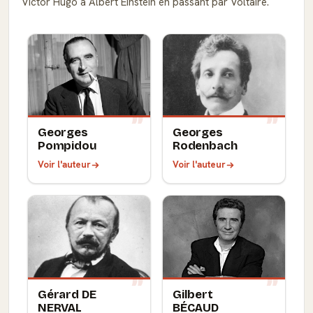
Victor Hugo à Albert Einstein en passant par Voltaire.
Georges
Georges
Pompidou
Rodenbach
Voir l'auteur
Voir l'auteur
Gérard DE
Gilbert
NERVAL
BÉCAUD