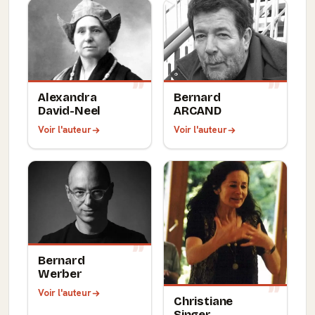
Alexandra
Bernard
David-Neel
ARCAND
Voir l'auteur
Voir l'auteur
Bernard
Werber
Voir l'auteur
Christiane
Singer