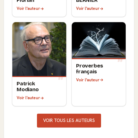
Florian
BERNIER
Voir l'auteur
Voir l'auteur
Proverbes
français
Voir l'auteur
Patrick
Modiano
Voir l'auteur
VOIR TOUS LES AUTEURS