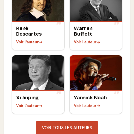
René
Warren
Descartes
Buffett
Voir l'auteur
Voir l'auteur
Xi Jinping
Yannick Noah
Voir l'auteur
Voir l'auteur
VOIR TOUS LES AUTEURS