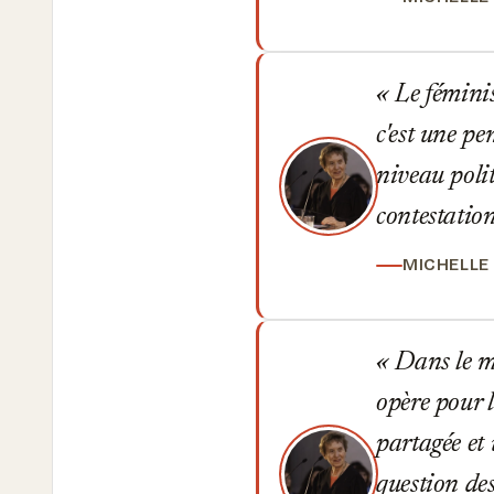
Le fémini
c'est une p
niveau polit
contestation
MICHELLE
Dans le mo
opère pour 
partagée et
question des