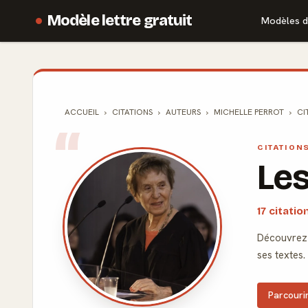
Modèle lettre gratuit
Modèles d
ACCUEIL
CITATIONS
AUTEURS
MICHELLE PERROT
CI
CITATION
Les
17 citati
Découvrez 
ses textes.
Parcourir