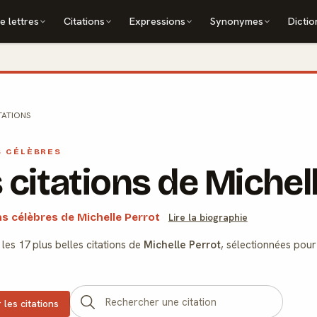
e lettres
Citations
Expressions
Synonymes
Dictio
TATIONS
S CÉLÈBRES
 citations de Michel
ons célèbres de Michelle Perrot
Lire la biographie
les 17 plus belles citations de
Michelle Perrot
, sélectionnées pour
 les citations