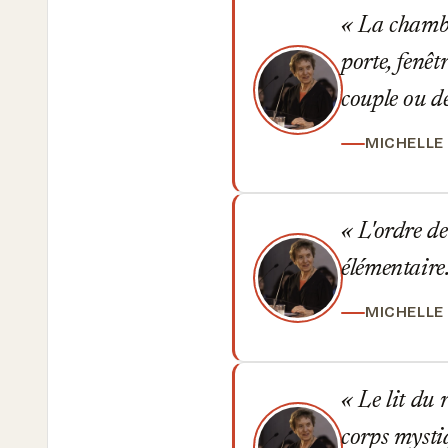
La chambre
porte, fenêt
couple ou d
MICHELLE
L'ordre de
élémentaire
MICHELLE
Le lit du r
corps mysti