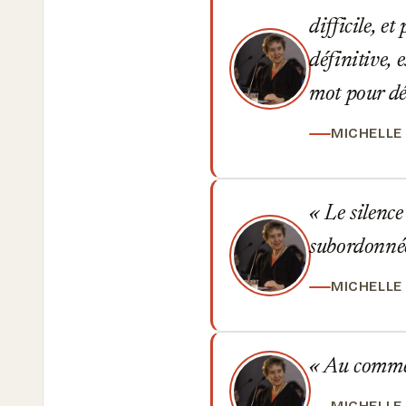
difficile, e
définitive, 
mot pour dé
MICHELLE
Le silence 
subordonné
MICHELLE
Au commenc