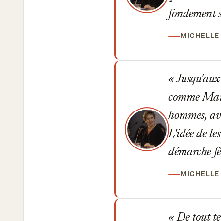
fondement s
MICHELLE
Jusqu'aux 
comme Margu
hommes, ave
L'idée de le
démarche fé
MICHELLE
De tout te