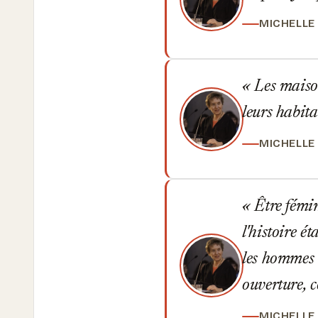
MICHELLE
Les maison
leurs habit
MICHELLE
Être fémin
l'histoire é
les hommes 
ouverture, 
MICHELLE