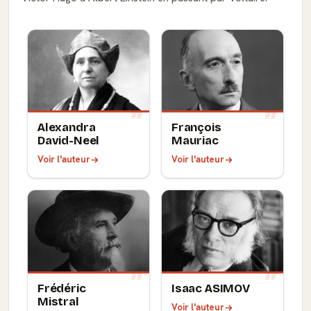
Alexandra
François
David-Neel
Mauriac
Voir l'auteur
Voir l'auteur
Frédéric
Isaac ASIMOV
Mistral
Voir l'auteur