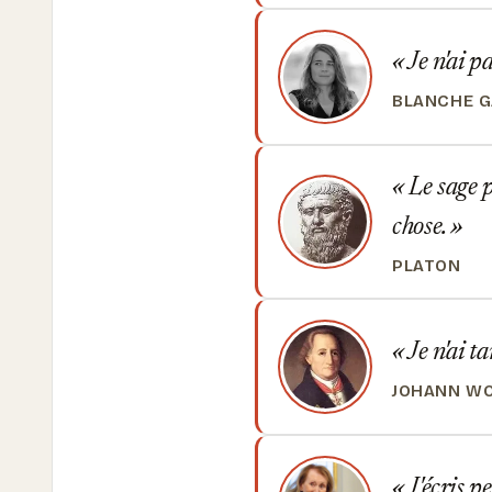
Je n'ai pa
BLANCHE G
Le sage p
chose.
PLATON
Je n'ai t
JOHANN W
J'écris pe