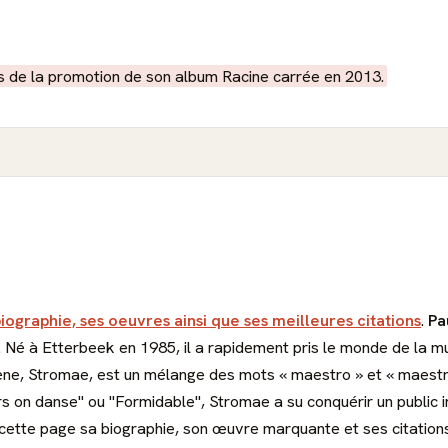
ors de la promotion de son album Racine carrée en 2013.
biographie, ses oeuvres ainsi que ses meilleures citations
.
Pa
ts. Né à Etterbeek en 1985, il a rapidement pris le monde de la
e, Stromae, est un mélange des mots « maestro » et « maestria 
rs on danse" ou "Formidable", Stromae a su conquérir un public i
ette page sa biographie, son œuvre marquante et ses citation