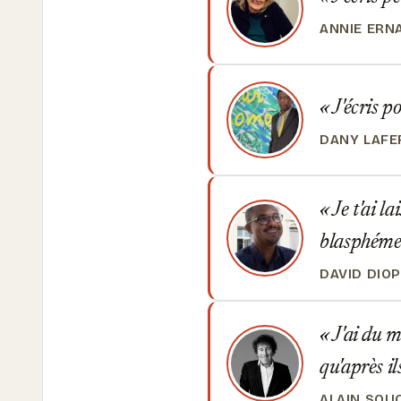
ANNIE ERN
J'écris po
DANY LAFE
Je t'ai la
blasphémer
DAVID DIO
J'ai du m
qu'après i
ALAIN SOU