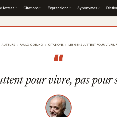
e lettres
Citations
Expressions
Synonymes
Dictio
AUTEURS
PAULO COELHO
CITATIONS
LES GENS LUTTENT POUR VIVRE, PA
“
uttent pour vivre, pas pour s