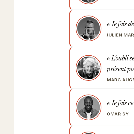
Je fais d
JULIEN MAR
L'oubli s
présent pou
MARC AUG
Je fais c
OMAR SY