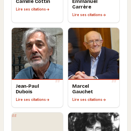
Camille Cottin
Emmanuel
Carrère
Lire ses citations
Lire ses citations
Jean-Paul
Marcel
Dubois
Gauchet
Lire ses citations
Lire ses citations