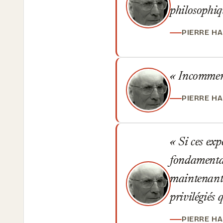
philosophiq
PIERRE H
Incommens
PIERRE H
Si ces exp
fondamental
maintenant 
privilégiés 
PIERRE H