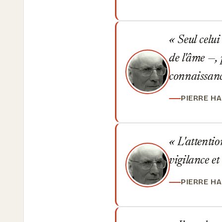
Seul celui 
de l'âme —, 
connaissance
PIERRE H
L'attention
vigilance et
PIERRE H