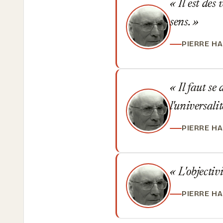
Il est des
sens.
PIERRE H
Il faut se
l'universali
PIERRE H
L'objectivi
PIERRE H