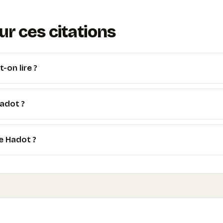
r ces citations
-on lire ?
Hadot ?
e Hadot ?