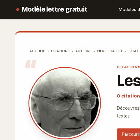
Modèle lettre gratuit
Modèles d
ACCUEIL
CITATIONS
AUTEURS
PIERRE HADOT
CITAT
CITATION
Les
8 citatio
Découvrez l
textes.
Parcourir