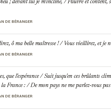
Dieu ; devant lui je m'incline, / Pauvre et content,
EAN DE BÉRANGER
irez, ô ma belle maîtresse ! / Vous vieillirez, et je 
EAN DE BÉRANGER
s, que l'espérance / Suit jusqu'en ces brûlants cli
z la France : / De mon pays ne me parlez-vous pa
EAN DE BÉRANGER