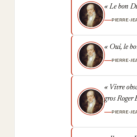
Le bon Die
PIERRE-J
Oui, le bo
PIERRE-J
Vivre obscu
gros Roger
PIERRE-J