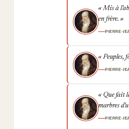
Mis à l'ab
en frère.
PIERRE-J
Peuples, f
PIERRE-J
Que fait l
marbres d'u
PIERRE-J