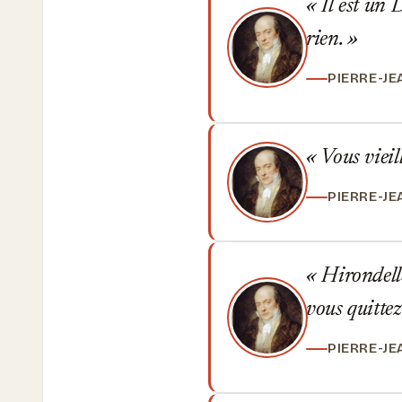
Il est un 
rien.
PIERRE-J
Vous vieill
PIERRE-J
Hirondelle
vous quitte
PIERRE-J