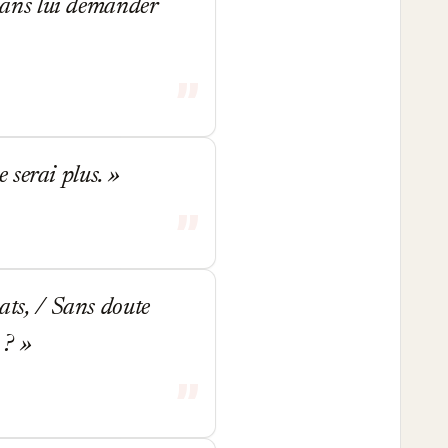
 sans lui demander
ne serai plus.
mats, / Sans doute
s ?