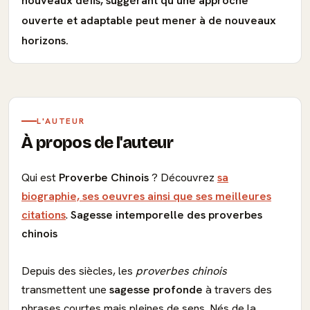
nouveaux défis, suggérant qu'une approche
ouverte et adaptable peut mener à de nouveaux
horizons.
L'AUTEUR
À propos de l'auteur
Qui est
Proverbe Chinois
? Découvrez
sa
biographie, ses oeuvres ainsi que ses meilleures
citations
.
Sagesse intemporelle des proverbes
chinois
Depuis des siècles, les
proverbes chinois
transmettent une
sagesse profonde
à travers des
phrases courtes mais pleines de sens. Nés de la