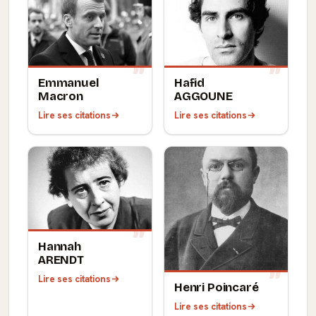
Emmanuel
Hafid
Macron
AGGOUNE
Lire ses citations
Lire ses citations
Hannah
ARENDT
Lire ses citations
Henri Poincaré
Lire ses citations