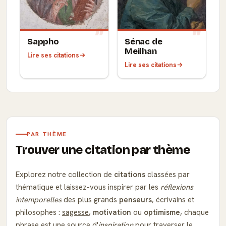
Sappho
Sénac de
Meilhan
Lire ses citations
Lire ses citations
PAR THÈME
Trouver une citation par thème
Explorez notre collection de
citations
classées par
thématique et laissez-vous inspirer par les
réflexions
intemporelles
des plus grands
penseurs
, écrivains et
philosophes :
sagesse
,
motivation
ou
optimisme
, chaque
phrase est une source d'
inspiration
pour traverser le