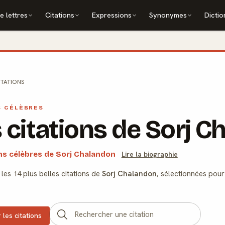
e lettres
Citations
Expressions
Synonymes
Dictio
ITATIONS
S CÉLÈBRES
 citations de Sorj 
ons célèbres de Sorj Chalandon
Lire la biographie
les 14 plus belles citations de
Sorj Chalandon
, sélectionnées pour
 les citations