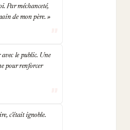
oi. Par méchanceté,
a main de mon père.
 avec le public. Une
ne pour renforcer
re, c'était ignoble.