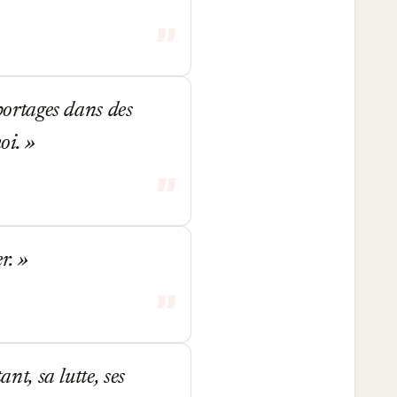
eportages dans des
moi.
er.
nt, sa lutte, ses