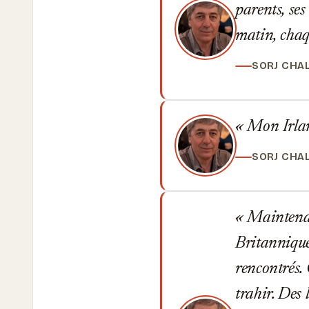
parents, ses
matin, chaq
SORJ CHA
Mon Irland
SORJ CHA
Maintenant
Britannique
rencontrés.
trahir. Des 