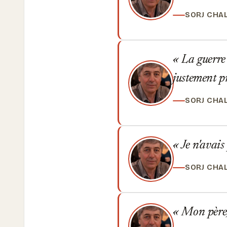
SORJ CHA
La guerre é
justement p
SORJ CHA
Je n'avais
SORJ CHA
Mon père, 