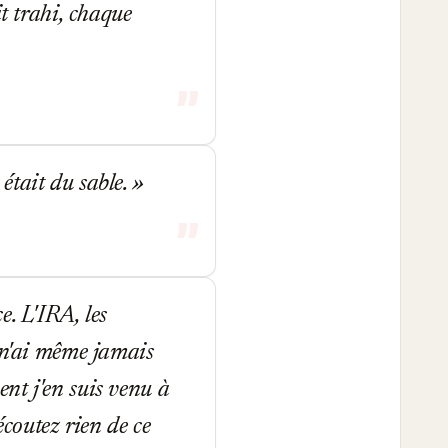
it trahi, chaque
était du sable.
e. L'IRA, les
e n'ai même jamais
nt j'en suis venu à
'écoutez rien de ce