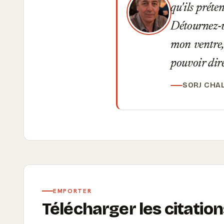
qu'ils prét
Détournez-v
mon ventre, 
pouvoir dire
SORJ CHA
EMPORTER
Télécharger les citatio