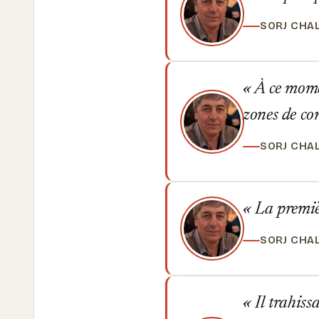
SORJ CHA
À ce moment
zones de con
SORJ CHA
La première
SORJ CHA
Il trahissa