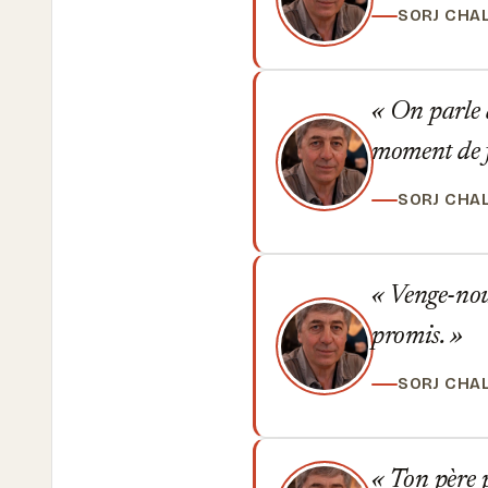
SORJ CHA
On parle de
moment de fa
SORJ CHA
Venge-nous
promis.
SORJ CHA
Ton père p