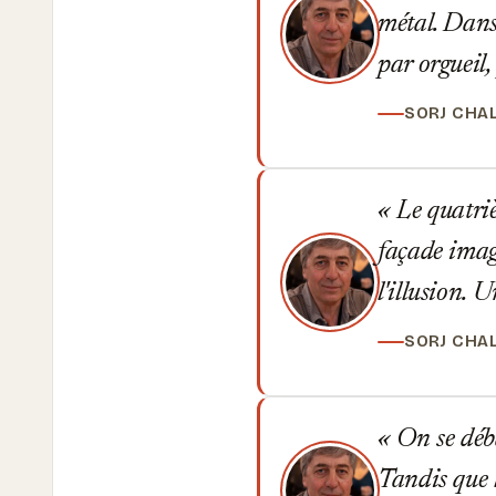
métal. Dans
par orgueil,
SORJ CHA
Le quatriè
façade imagi
l'illusion. 
SORJ CHA
On se débat
Tandis que l