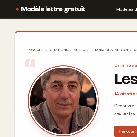
Modèle lettre gratuit
Modèles d
ACCUEIL
CITATIONS
AUTEURS
SORJ CHALANDON
C
CITATION
Les
14 citati
Découvrez 
ses textes.
Parcourir