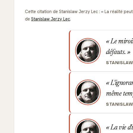
Cette citation de Stanislaw Jerzy Lec :
La réalité peut
de
Stanislaw Jerzy Lec
.
Le miroir 
défauts.
STANISLAW
L'ignoran
même temps
STANISLAW
La vie d'