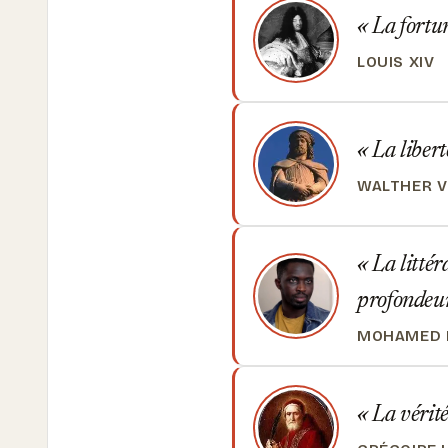
La fortun
LOUIS XIV
La libert
WALTHER V
La littér
profondeur,
MOHAMED 
La vérité