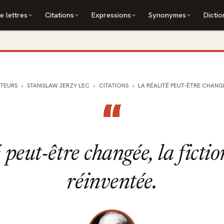
e lettres
Citations
Expressions
Synonymes
Dictio
TEURS
STANISLAW JERZY LEC
CITATIONS
LA RÉALITÉ PEUT-ÊTRE CHANGÉE
“
 peut-être changée, la fictio
réinventée.