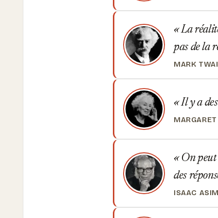
La réalit
pas de la r
MARK TWA
Il y a de
MARGARET
On peut d
des réponse
ISAAC ASI