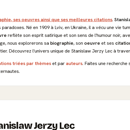
aphie, ses oeuvres ainsi que ses meilleures citations
.
Stanis
s paradoxes. Né en 1909 à Lviv, en Ukraine, il a vécu une vie 
vre
reflète son esprit satirique et son sens de l'humour noir, a
page, nous explorerons sa
biographie
, son
oeuvre
et ses
citatio
ier. Découvrez l'univers unique de Stanislaw Jerzy Lec à travers
ations triées par thèmes
et par
auteurs
. Faites une recherche 
ternautes.
anislaw Jerzy Lec