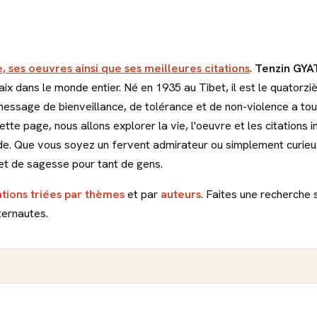
, ses oeuvres ainsi que ses meilleures citations
.
Tenzin GY
paix dans le monde entier. Né en 1935 au Tibet, il est le quatorz
 message de bienveillance, de tolérance et de non-violence a t
 cette page, nous allons explorer la vie, l'oeuvre et les citation
de. Que vous soyez un fervent admirateur ou simplement curieux
 et de sagesse pour tant de gens.
ations triées par thèmes
et par
auteurs
. Faites une recherche 
ternautes.