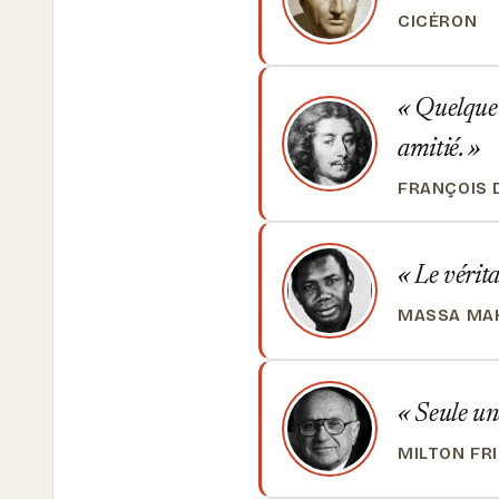
CICÉRON
Quelque r
amitié.
FRANÇOIS 
Le vérita
MASSA MAK
Seule une
MILTON FR