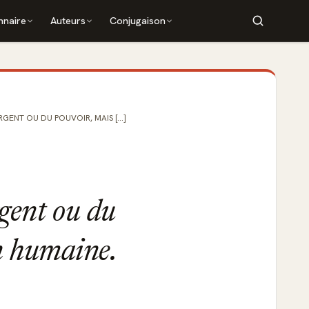
nnaire
Auteurs
Conjugaison
RGENT OU DU POUVOIR, MAIS [...]
rgent ou du
on humaine.