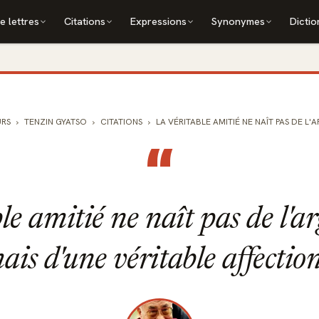
e lettres
Citations
Expressions
Synonymes
Dictio
URS
TENZIN GYATSO
CITATIONS
LA VÉRITABLE AMITIÉ NE NAÎT PAS DE L'A
“
le amitié ne naît pas de l'a
ais d'une véritable affecti