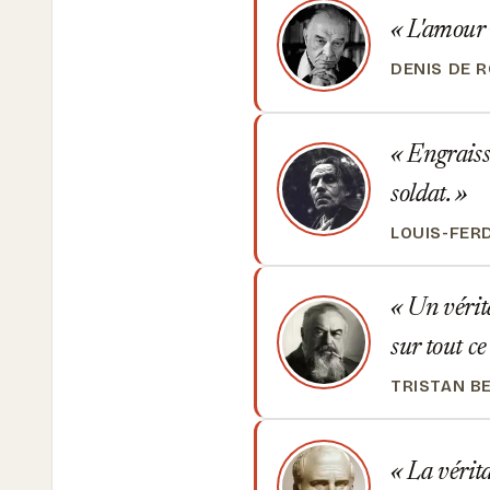
L'amour v
DENIS DE 
Engraisse
soldat.
LOUIS-FER
Un vérita
sur tout ce
TRISTAN B
La vérita