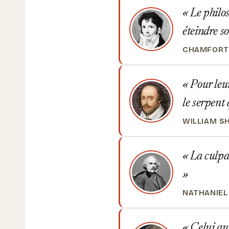
Le philos
éteindre s
CHAMFORT
Pour leur
le serpent 
WILLIAM S
La culpab
NATHANIE
Celui qui 