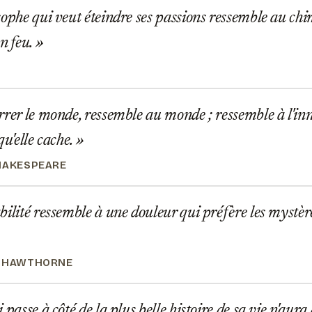
ophe qui veut éteindre ses passions ressemble au chi
on feu.
rer le monde, ressemble au monde ; ressemble à l'inno
qu'elle cache.
HAKESPEARE
ilité ressemble à une douleur qui préfère les mystères
L HAWTHORNE
passe à côté de la plus belle histoire de sa vie n'aura 