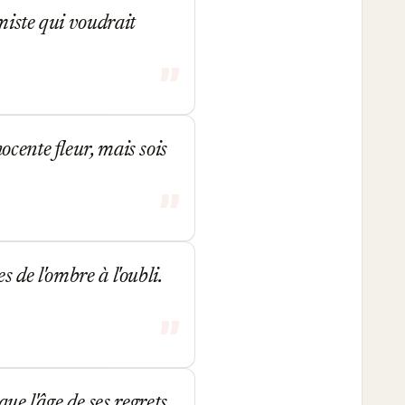
miste qui voudrait
cente fleur, mais sois
 de l'ombre à l'oubli.
que l'âge de ses regrets