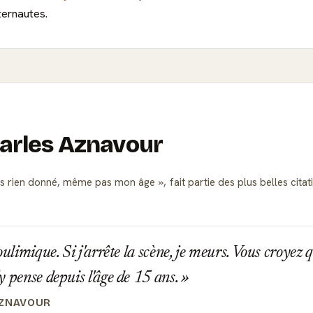
ternautes.
harles Aznavour
is rien donné, même pas mon âge
, fait partie des plus belles c
oulimique. Si j'arrête la scène, je meurs. Vous croyez
y pense depuis l'âge de 15 ans.
AZNAVOUR