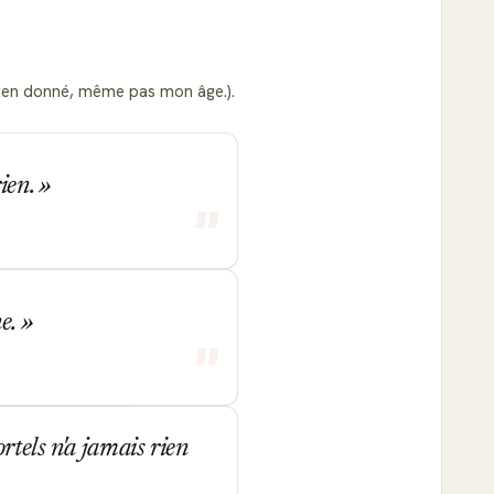
 rien donné, même pas mon âge.).
rien.
ne.
rtels n'a jamais rien