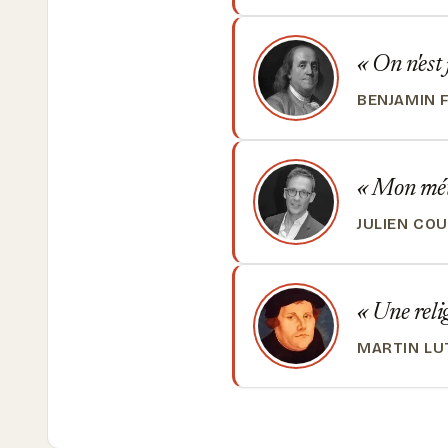
On n'est 
BENJAMIN 
Mon métie
JULIEN CO
Une relig
MARTIN LU