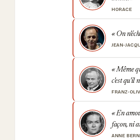
HORACE
On n'écha
JEAN-JACQ
Même quan
c'est qu'il 
FRANZ-OLI
En amour,
façon, ni 
ANNE BER