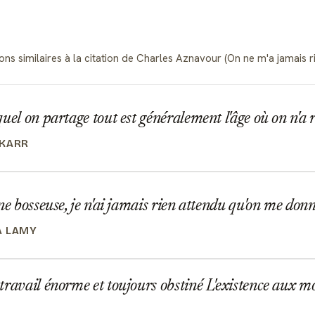
ions similaires à la citation de Charles Aznavour (On ne m'a jamais
uel on partage tout est généralement l'âge où on n'a 
 KARR
ne bosseuse, je n'ai jamais rien attendu qu'on me don
A LAMY
ravail énorme et toujours obstiné L'existence aux mo