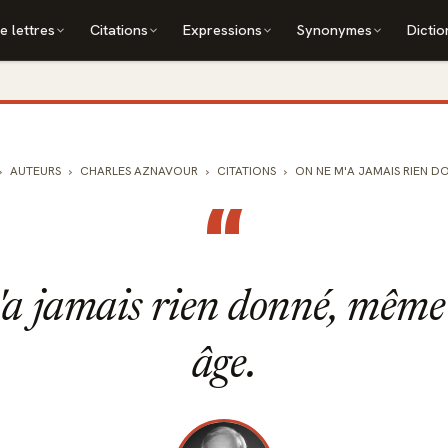
e lettres
Citations
Expressions
Synonymes
Dictio
AUTEURS
CHARLES AZNAVOUR
CITATIONS
ON NE M'A JAMAIS RIEN DO
“
a jamais rien donné, mêm
âge.