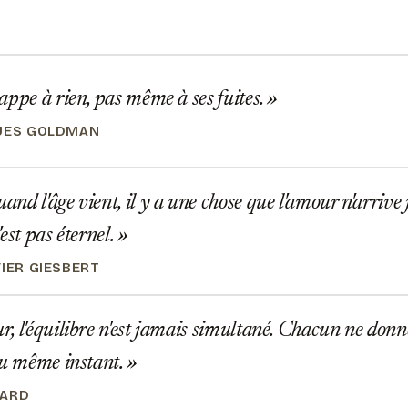
ppe à rien, pas même à ses fuites.
UES GOLDMAN
d l'âge vient, il y a une chose que l'amour n'arrive
n'est pas éternel.
VIER GIESBERT
 l'équilibre n'est jamais simultané. Chacun ne don
au même instant.
NARD