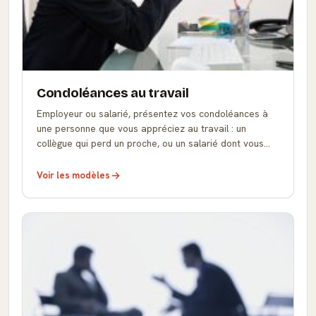
Condoléances au travail
Employeur ou salarié, présentez vos condoléances à
une personne que vous appréciez au travail : un
collègue qui perd un proche, ou un salarié dont vous
apprenez la disparition. Gratuit, au format PDF et
Word.
Voir les modèles