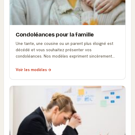
Condoléances pour la famille
Une tante, une cousine ou un parent plus éloigné est
décédé et vous souhaitez présenter vos
condoléances. Nos modèles expriment sincèrement
votre douleur et se personnalisent au format PDF et
Word.
Voir les modèles