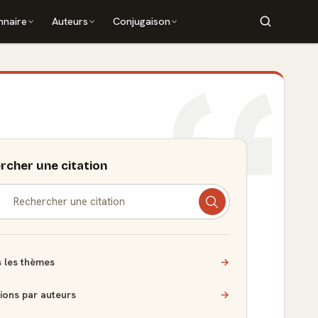
nnaire
Auteurs
Conjugaison
rcher une citation
 les thèmes
→
tions par auteurs
→