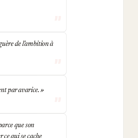
guère de l'ambition à
ent par avarice.
parce que son
r ce qui se cache