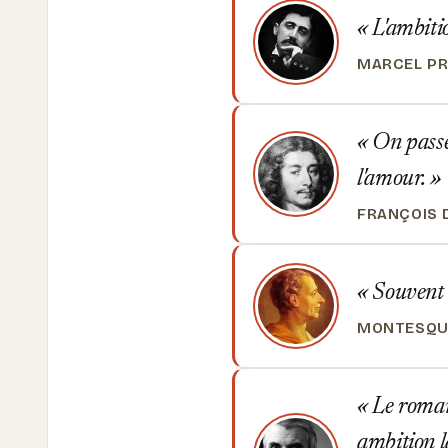
L'ambitio
MARCEL P
On passe 
l'amour.
FRANÇOIS 
Souvent l
MONTESQU
Le roman
ambition la