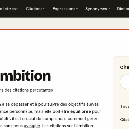
e lettres
Citations
Expressions
Synonymes
Dictio
Che
'ambition
ers des citations percutantes
 à se dépasser et à
poursuivre
des objectifs élevés.
Tous
ance personnelle, mais elle doit être
équilibrée
pour
étitif, il est crucial de comprendre comment gérer
Cita
ite sans nous
aveugler
. Les citations sur l'ambition