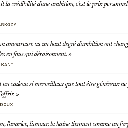
t la crédibilité d'une ambition, c'est le prix personnel
ARKOZY
on amoureuse ou un haut degré d'ambition ont chang
es en fous qui déraisonnent.
 KANT
t un cadeau si merveilleux que tout être généreux ne
'offrir.
UDOUX
n, l'avarice, l'amour, la haine tiennent comme un forç