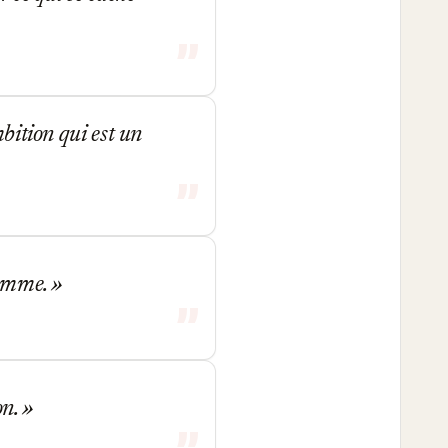
mbition qui est un
'homme.
on.