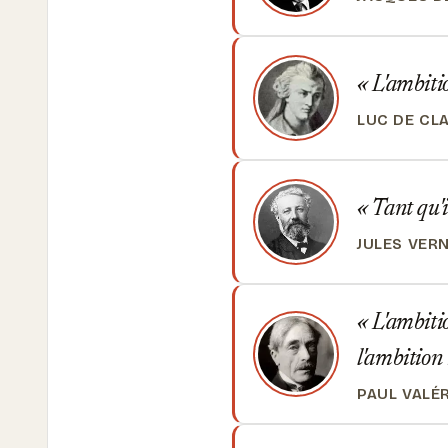
L'ambitio
LUC DE CL
Tant qu'i
JULES VER
L'ambitio
l'ambition
PAUL VALÉ