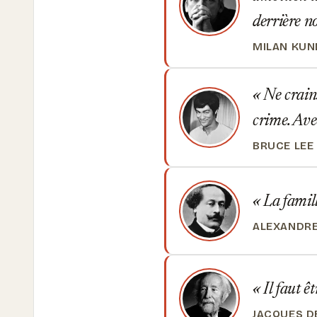
derrière no
MILAN KUN
Ne crains
crime. Avec
BRUCE LEE
La famill
ALEXANDRE
Il faut ê
JACQUES D