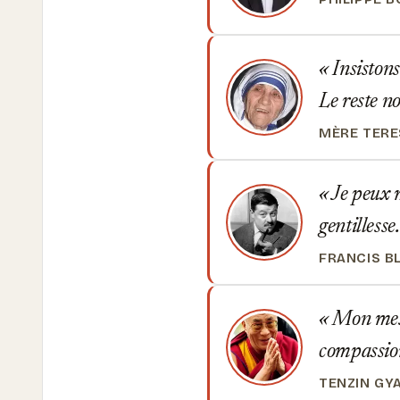
Insistons
Le reste no
MÈRE TERE
Je peux m
gentillesse
FRANCIS B
Mon messa
compassion
TENZIN GY