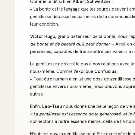
Comme le dit si bien
Albert Schweitzer
:
« La bonté est le langage que les sourds peuvent en
gentillesse dépasse les barrières de la communicat
leur condition.
Victor Hugo
, grand défenseur de la bonté, nous rap
de bonté et de beauté qu'il peut donner »
. Ainsi, en
personnes, capables de transmettre ces valeurs à 
La gentillesse ne s'arrête pas à nos relations avec le
nous-même. Comme l'explique
Confucius
:
« Tout être humain a en lui une dose de gentillesse 
gentillesse envers nous-même, nous pouvons apprendr
autres.
Enfin,
Lao-Tseu
nous donne une belle leçon de vie av
« La gentillesse est l'essence de la générosité, et le
connectons à notre essence même, celle de l'amour
N'oubliez pas, la gentillesse peut être exprimée de 