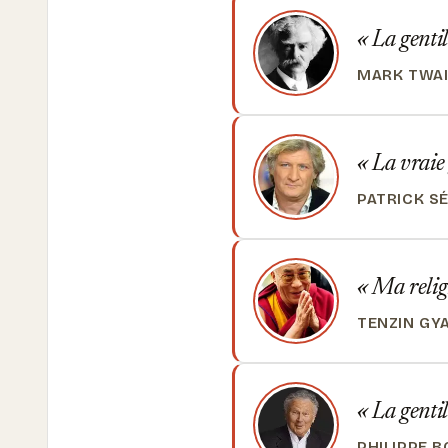
La gentil
MARK TWA
La vraie 
PATRICK S
Ma religi
TENZIN GY
La gentil
PHILIPPE 