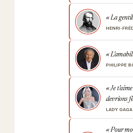
La gentill
HENRI-FRÉ
L'amabili
PHILIPPE 
Je t'aime
devrions f
LADY GAGA
Pour moi,