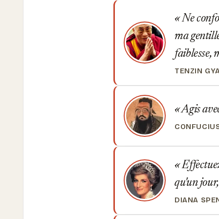
Ne confon
ma gentille
faiblesse, 
TENZIN GY
Agis avec
CONFUCIU
Effectuez
qu'un jour
DIANA SPE