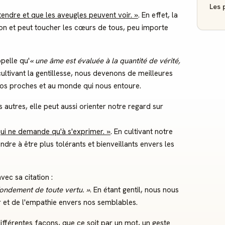
Les p
tendre et que les aveugles peuvent voir. »
. En effet, la
ion et peut toucher les cœurs de tous, peu importe
pelle qu'
« une âme est évaluée à la quantité de vérité,
 cultivant la gentillesse, nous devenons de meilleures
nos proches et au monde qui nous entoure.
s autres, elle peut aussi orienter notre regard sur
qui ne demande qu'à s'exprimer. »
. En cultivant notre
e à être plus tolérants et bienveillants envers les
ec sa citation :
 fondement de toute vertu. »
. En étant gentil, nous nous
 et de l'empathie envers nos semblables.
différentes façons, que ce soit par un mot, un geste