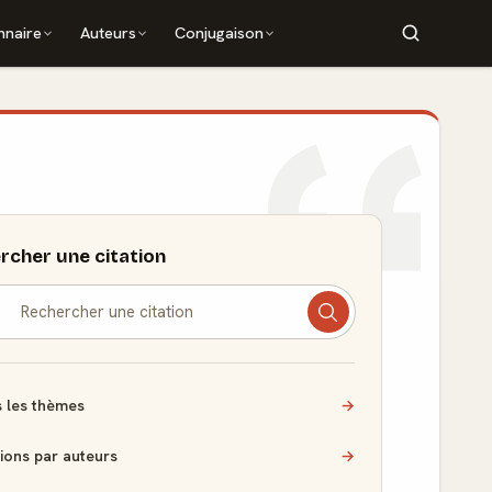
nnaire
Auteurs
Conjugaison
rcher une citation
 les thèmes
→
tions par auteurs
→