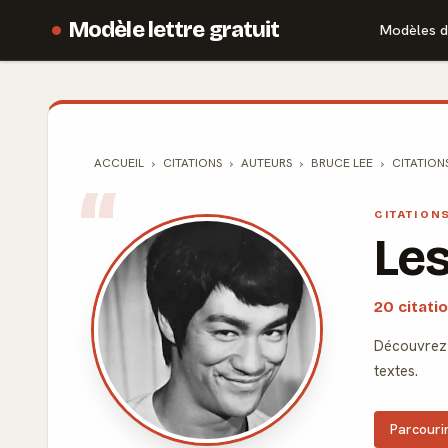
Modèle lettre gratuit
Modèles d
ACCUEIL
CITATIONS
AUTEURS
BRUCE LEE
CITATION
CITATION
Les
20 citati
Découvrez 
textes.
Parcourir