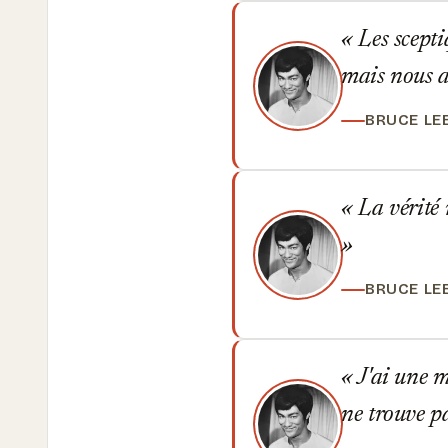
Les sceptiq
mais nous a
BRUCE LE
La vérité 
BRUCE LE
J'ai une m
ne trouve pa