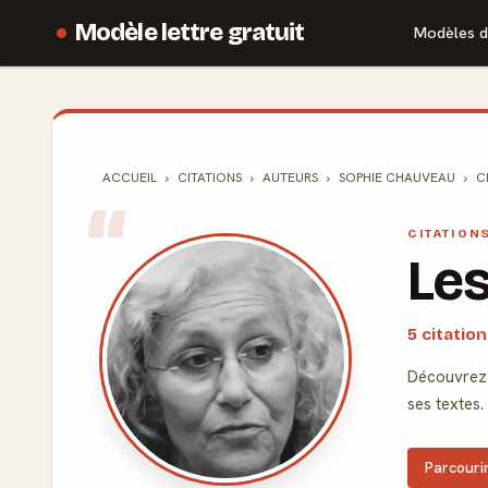
Modèle lettre gratuit
Modèles d
ACCUEIL
CITATIONS
AUTEURS
SOPHIE CHAUVEAU
C
CITATION
Les
5 citatio
Découvrez l
ses textes.
Parcourir