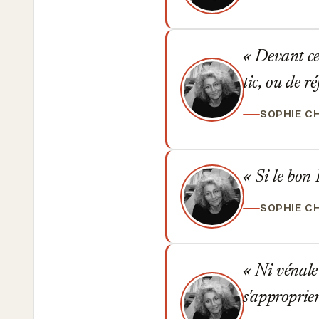
Devant ce 
tic, ou de ré
SOPHIE C
Si le bon D
SOPHIE C
Ni vénale 
s'approprier