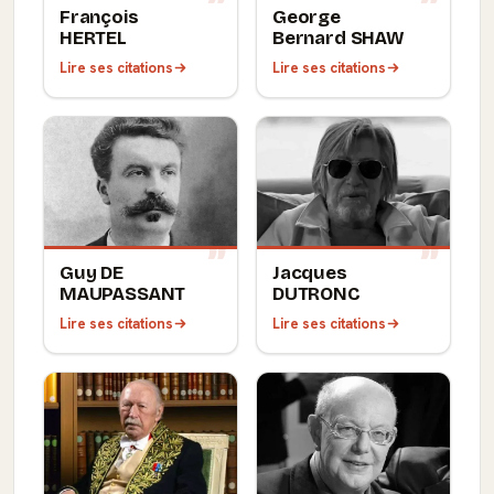
François
George
HERTEL
Bernard SHAW
Lire ses citations
Lire ses citations
Guy DE
Jacques
MAUPASSANT
DUTRONC
Lire ses citations
Lire ses citations