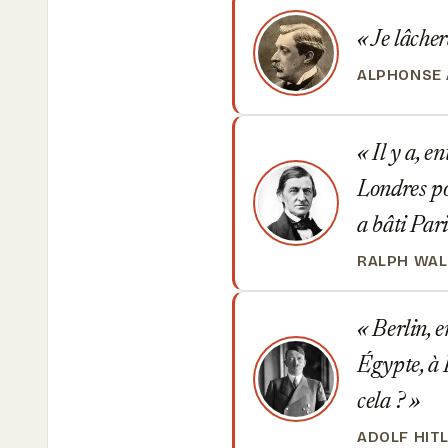
Je lâcher
ALPHONSE 
Il y a, en
Londres po
a bâti Par
RALPH WA
Berlin, e
Égypte, à 
cela ?
ADOLF HIT