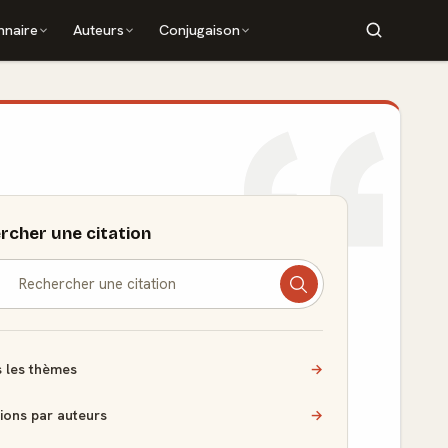
nnaire
Auteurs
Conjugaison
rcher une citation
 les thèmes
→
tions par auteurs
→