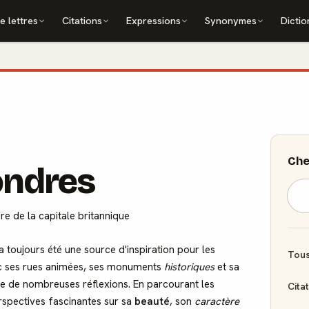
e lettres
Citations
Expressions
Synonymes
Dictio
Che
ondres
ire de la capitale britannique
a toujours été une source d'inspiration pour les
Tous
vec ses rues animées, ses monuments
historiques
et sa
ite de nombreuses réflexions. En parcourant les
Cita
erspectives fascinantes sur sa
beauté
, son
caractère