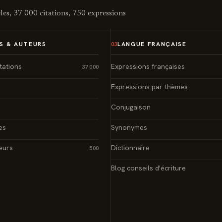
es, 37 000 citations, 750 expressions
S & AUTEURS
LANGUE FRANÇAISE
03
tations
Expressions françaises
37 000
Expressions par thèmes
Conjugaison
es
Synonymes
eurs
Dictionnaire
500
Blog conseils d'écriture