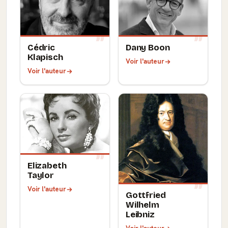
Cédric
Dany Boon
Klapisch
Voir l'auteur
Voir l'auteur
Elizabeth
Taylor
Voir l'auteur
Gottfried
Wilhelm
Leibniz