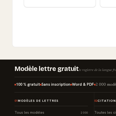
Modèle lettre gratuit
le registre de la langue f
100 % gratuit
Sans inscription
Word & PDF
2 000 modèl
MODÈLES DE LETTRES
CITATION
01
02
Tous les modèles
Toutes les ci
2 000