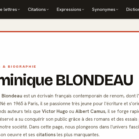
e lettres
Citations
Expressions
Synonymes
Dictio
S & BIOGRAPHIE
minique BLONDEAU
 Blondeau
est un écrivain français contemporain de renom, dont 
. Né en 1965 à Paris, il se passionne très jeune pour l'écriture et s'o
nds auteurs tels que
Victor Hugo
ou
Albert Camus
, il se forge ra
réservé a su conquérir son public grâce à des romans et des essais
 notre société. Dans cette page, nous plongeons dans l'univers fa
son oeuvre et ses
citations
les plus marquantes.