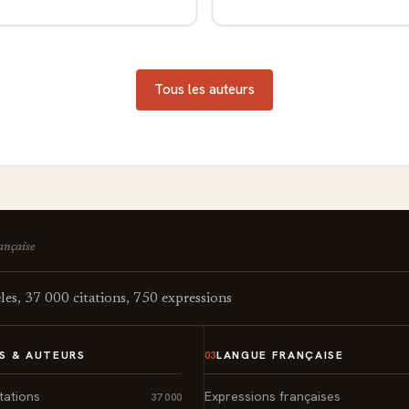
Tous les auteurs
rançaise
es, 37 000 citations, 750 expressions
S & AUTEURS
LANGUE FRANÇAISE
03
tations
Expressions françaises
37 000