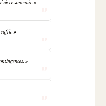
é de ce souvenir.
suffit.
contingences.