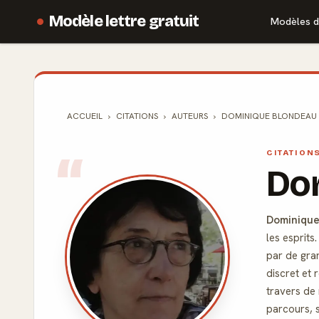
Modèle lettre gratuit
Modèles d
ACCUEIL
CITATIONS
AUTEURS
DOMINIQUE BLONDEAU
CITATION
Do
Dominique
les esprits
par de gra
discret et 
travers de
parcours, 