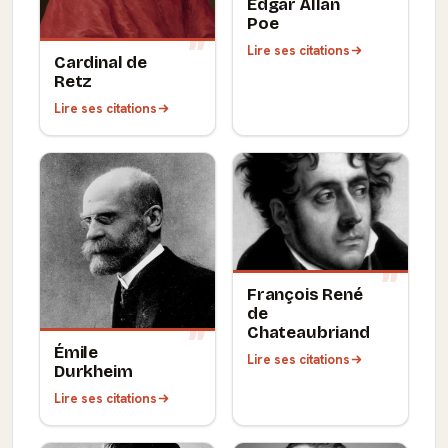
Edgar Allan
Poe
Lire ses citations
Cardinal de
Retz
Lire ses citations
François René
de
Chateaubriand
Émile
Lire ses citations
Durkheim
Lire ses citations